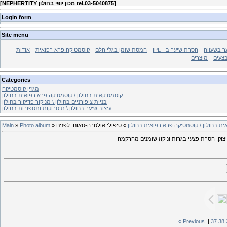
]
NEPHERTITY מכון יופי בחולון tel.03-5040875
[
Login form
Site menu
ר בשעווה
IPL - הסרת שיער ב
המסת שומן בגלי הלם
קוסמטיקה פרא רפואית
אודות
צעים
מוצרים
Categories
מגזין קוסמטיקה
קוסמטיקאית בחולון \ קוסמטיקה פרא רפואית בחולון
בניית ציפורניים בחולון \ מניקור פדיקור בחולון
עיצוב שיער בחולון \ תיסרוקות ותספורות בחולון
ת בחולון \ קוסמטיקה פרא רפואית בחולון
» טיפולי אולטרה-סאונד לפנים
»
Photo album
»
Main
צוק, הסרת פצעי בגרות וניקוז שומנים מהרקמה
« Previous
|
37
38