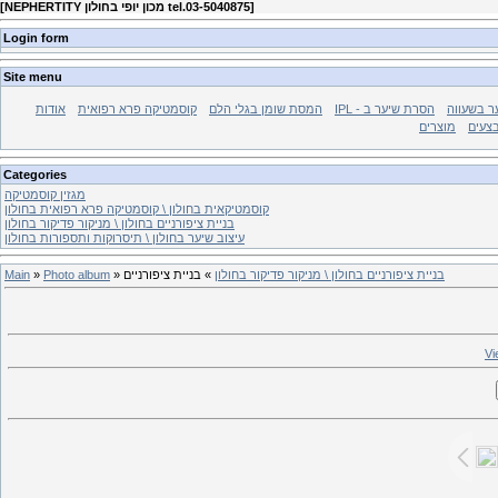
]
NEPHERTITY מכון יופי בחולון tel.03-5040875
[
Login form
Site menu
ר בשעווה
IPL - הסרת שיער ב
המסת שומן בגלי הלם
קוסמטיקה פרא רפואית
אודות
צעים
מוצרים
Categories
מגזין קוסמטיקה
קוסמטיקאית בחולון \ קוסמטיקה פרא רפואית בחולון
בניית ציפורניים בחולון \ מניקור פדיקור בחולון
עיצוב שיער בחולון \ תיסרוקות ותספורות בחולון
בניית ציפורניים בחולון \ מניקור פדיקור בחולון
» בניית ציפורניים
»
Photo album
»
Main
Vi